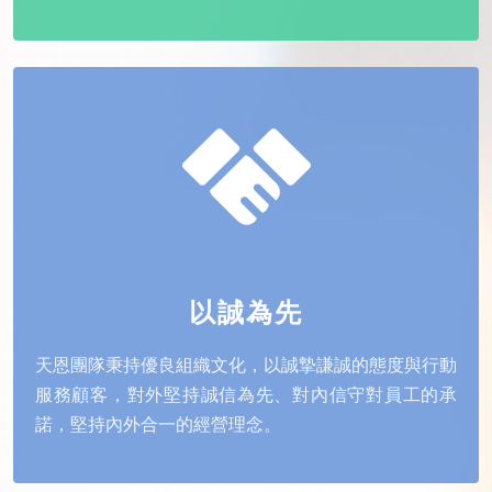
以誠為先
天恩團隊秉持優良組織文化，以誠摯謙誠的態度與行動
服務顧客，對外堅持誠信為先、對內信守對員工的承
諾，堅持內外合一的經營理念。