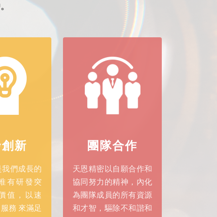
戶。
發創新
團隊合作
是我們成長的
天恩精密以自願合作和
唯有研發突
協同努力的精神，內化
價值，以速
為團隊成員的所有資源
服務 來滿足
和才智，驅除不和諧和