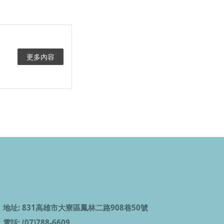
更多內容
地址: 831高雄市大寮區鳳林二路908巷50號
電話: (07)788-6609