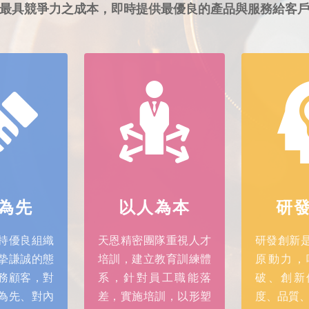
最具競爭力之成本，即時提供最優良的產品與服務給客
為先
以人為本
研
持優良組織
天恩精密團隊重視人才
研發創新
摯謙誠的態
培訓，建立教育訓練體
原動力，
務顧客，對
系，針對員工職能落
破、創新
為先、對內
差，實施培訓，以形塑
度、品質、