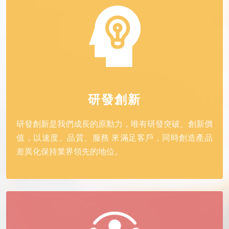
研發創新
研發創新是我們成長的原動力，唯有研發突破、創新價
值，以速度、品質、服務 來滿足客戶，同時創造產品
差異化保持業界領先的地位。