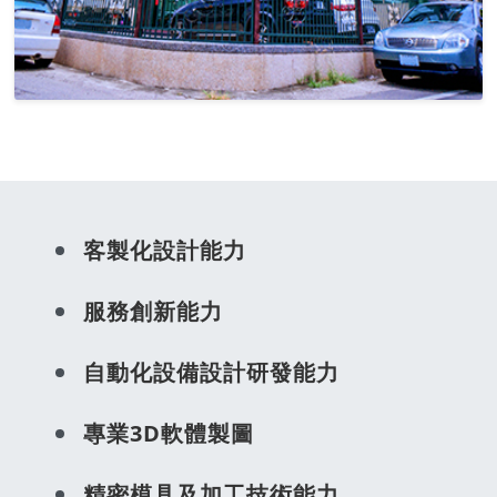
客製化設計能力
服務創新能力
自動化設備設計研發能力
專業3D軟體製圖
精密模具及加工技術能力