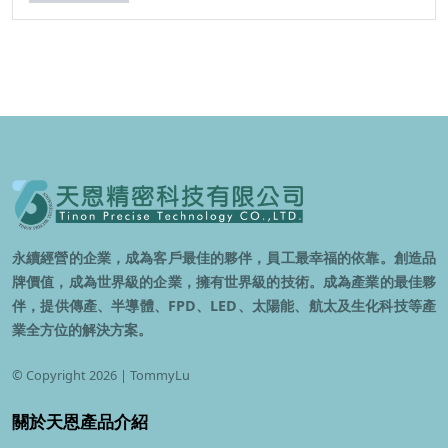
永續經營的企業，成為客戶最佳的夥伴，員工最幸福的依靠。創造品
牌價值，成為世界級的企業，擁有世界級的技術。成為產業的最佳夥
伴，提供傳產、半導體、FPD、LED、太陽能、航太及生化科技等產
業全方位的解決方案。
© Copyright 2026 | TommyLu
關於天恩
產品介紹