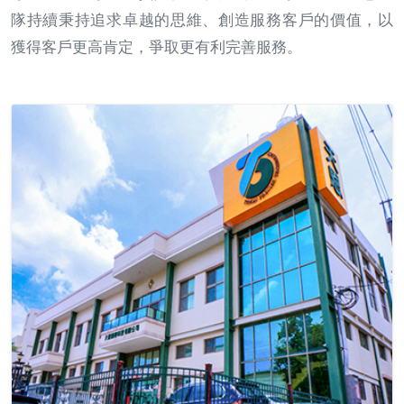
隊持續秉持追求卓越的思維、創造服務客戶的價值，以
獲得客戶更高肯定，爭取更有利完善服務。