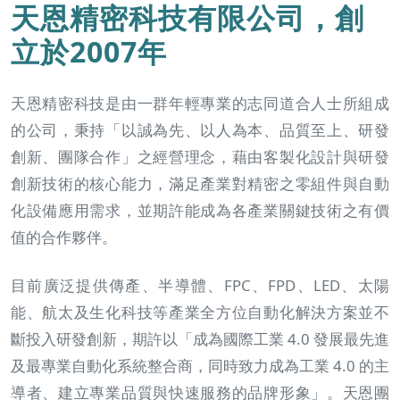
天恩精密科技有限公司，創
立於2007年
天恩精密科技是由一群年輕專業的志同道合人士所組成
的公司，秉持「以誠為先、以人為本、品質至上、研發
創新、團隊合作」之經營理念，藉由客製化設計與研發
創新技術的核心能力，滿足產業對精密之零組件與自動
化設備應用需求，並期許能成為各產業關鍵技術之有價
值的合作夥伴。
目前廣泛提供傳產、半導體、FPC、FPD、LED、太陽
能、航太及生化科技等產業全方位自動化解決方案並不
斷投入研發創新，期許以「成為國際工業 4.0 發展最先進
及最專業自動化系統整合商，同時致力成為工業 4.0 的主
導者、建立專業品質與快速服務的品牌形象」。天恩團