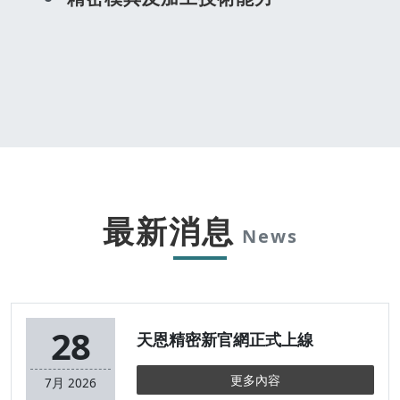
最新消息
News
28
天恩精密新官網正式上線
更多內容
7月 2026