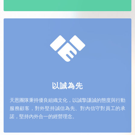
以誠為先
天恩團隊秉持優良組織文化，以誠摯謙誠的態度與行動
服務顧客，對外堅持誠信為先、對內信守對員工的承
諾，堅持內外合一的經營理念。